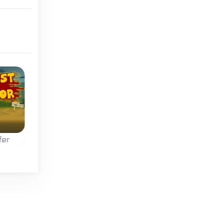
fer
Ninja-Kämpfer
Soldiers Combat
Bekämpfe und
e
Nutze deine Ninja
beschieße deine
ine
Fertigkeiten und
Feinde in 8 Leveln.
wie
bekämpfe deine
Feinde in 10
verschiedenen Leveln.