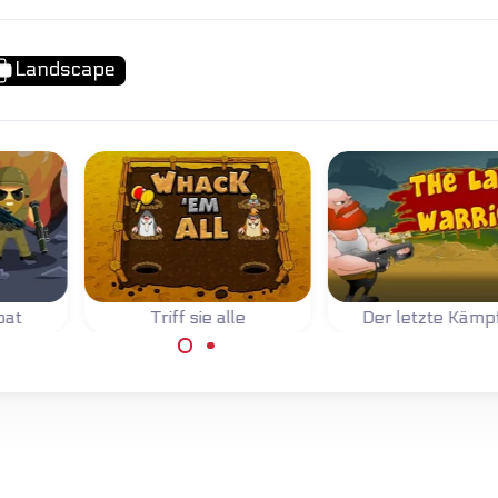
Landscape
bat
Triff sie alle
Der letzte Kämp
d
Klopfe den
Du bist der letzt
ne
Maulwürfen so schnell
Kämpfer, halte de
eln.
wie möglich auf die
Position so lange 
Köpfe.
möglich.