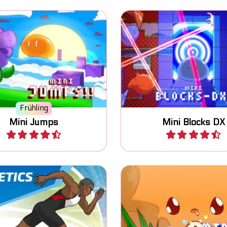
Springe, schalte Blöck
-Knopf-Hüpf-Spiel.
beende 81 Level
Frühling
Mini Jumps
Mini Blocks DX
Spiele
Spiele
m an den Sommer-
Ein-Knopf-Spiel: Änd
athlektik-Wettbewerben
Zustand der Blöcke
teil.
erreiche das Ziel