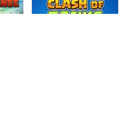
Verteidige in diesem
rme und
Panzerstragiespiel deine Basis,
 ab.
während du die Basis deines
Gegners zerstörst.
Clash of Tanks
Spiele
vermeide
Schieße den Fußball ins Tor.
de und
gge.