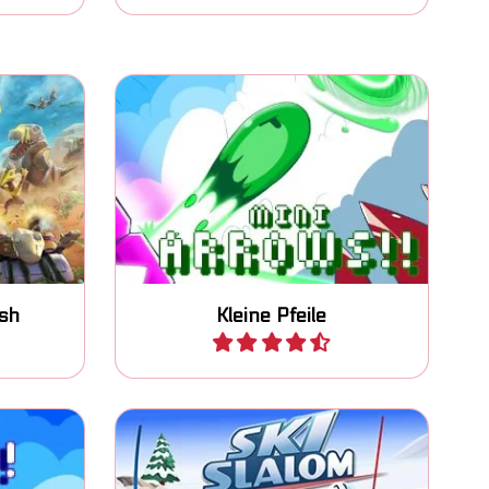
Schalte die Fließbänder und
ne Basis
anderen Elemente um, um das
eidigen.
Ziel zu erreichen.
sh
Kleine Pfeile
Spiele