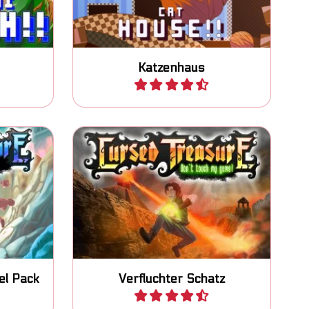
Katzenhaus
Spiele
s sehr
Verhindere, dass deine Juwelen
 Schatz
von Dieben oder Bauern
ls.
gestohlen werden.
el Pack
Verfluchter Schatz
Spiele