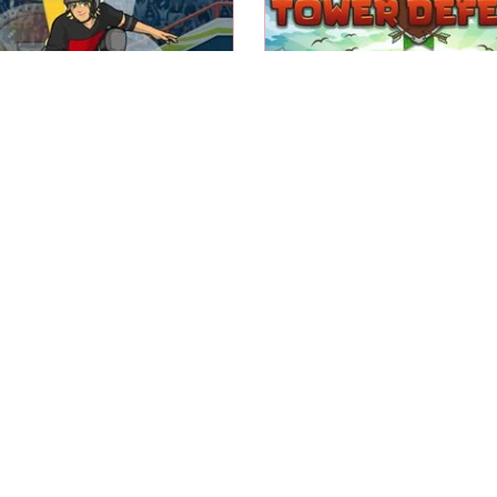
n diesem sommerlichen
Baue und erweitere Tü
ard Sportereignis teil.
wehre deine Feinde
Sommer
Skateboard Hero
Tower Defense
Spiele
Spiele
Vertausche die
de die Winterholzstapel
Gravitationsrichtung, 
 deinem Feuerwesen.
Hindernisse und Fein
erreiche die Zielfla