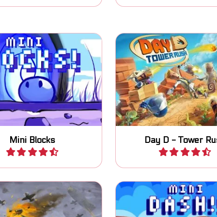
 und schalte die Blöcke
Hilf dem Professor, sei
 um den Ausgang zu
gegen die Dinos zu vert
erreichen.
Mini Blocks
Day D - Tower Ru
Spiele
Spiele