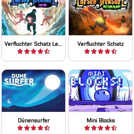
Eine Erweiterung des sehr
Verhindere, dass deine
populären Verfluchter
Juwelen von Dieben oder
Schatz Tower Defense
Bauern gestohlen werden.
Spiels.
Verfluchter Schatz Level Pack
Verfluchter Schatz
Spiele
Spiele
Surfe die Dünen entlang,
Springe und schalte die
springe über die grüne Linie,
Blöcke um, um den
um zu punkten.
Ausgang zu erreichen.
Dünensurfer
Mini Blocks
Spiele
Spiele