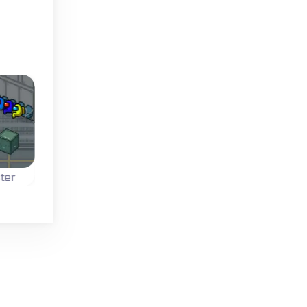
Kein Zeitlimit
ter
Fallen
Color Circle
in
Lass deine Figur so
Klicke bei der richtig
Us
weit fallen wie du es
Farbe - so oft wie
schaffst.
möglich
hintereinander.