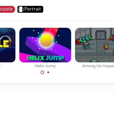
tspiele
Portrait
e
Helix Jump
Among Us Impos
Lasse den hüpfenden
Sei der Verräter 
htigen
Ball vom Helixturm
diesem Among 
wie
fallen.
Onlinespiel.
r.