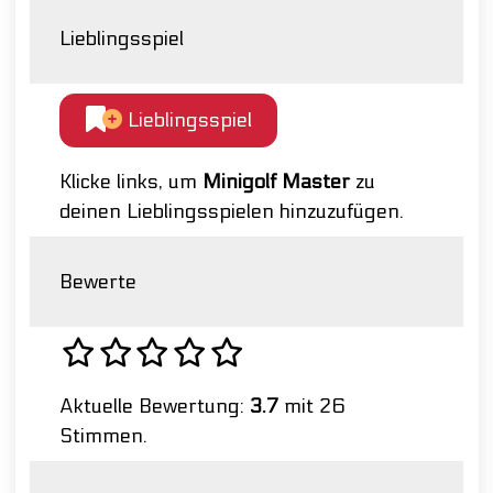
Lieblingsspiel
Lieblingsspiel
Klicke links, um
Minigolf Master
zu
deinen Lieblingsspielen hinzuzufügen.
Bewerte
Aktuelle Bewertung:
3.7
mit 26
Stimmen.