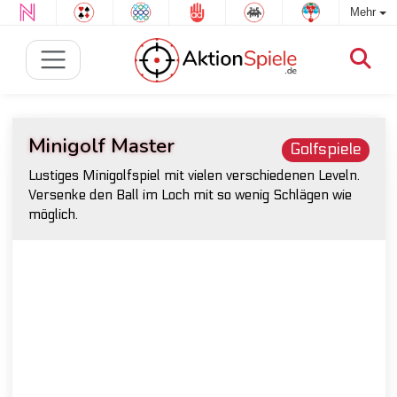
Mehr
Minigolf Master
Golfspiele
Lustiges Minigolfspiel mit vielen verschiedenen Leveln.
Versenke den Ball im Loch mit so wenig Schlägen wie
möglich.