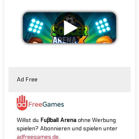
Werbung entfernen
Ad Free
Willst du
Fußball Arena
ohne Werbung
spielen? Abonnieren und spielen unter
adfreegames.de
.