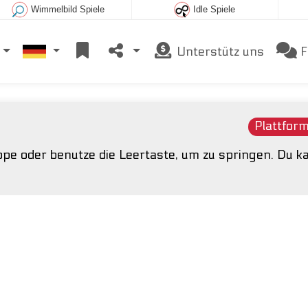
Wimmelbild Spiele
Idle Spiele
Unterstütz uns
F
Plattform
appe oder benutze die Leertaste, um zu springen. Du k