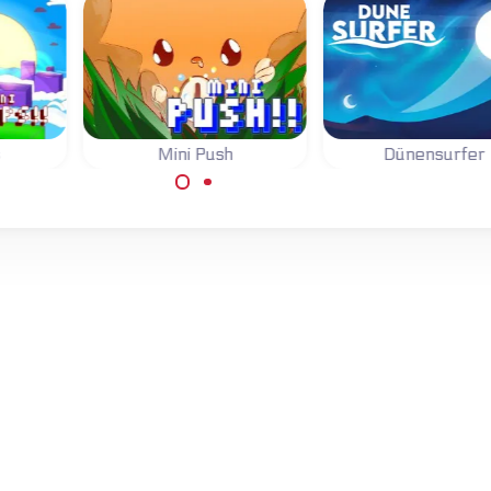
s
Mini Push
Dünensurfer
piel.
Ein-Knopf-Spiel:
Surfe die Düne
Ändere den Zustand
entlang, springe ü
der Blöcke und
die grüne Linie, um
erreiche das Ziel.
punkten.