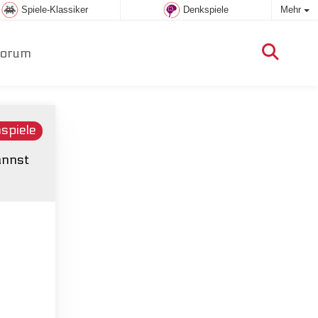
Spiele-Klassiker
Denkspiele
Mehr
orum
spiele
annst