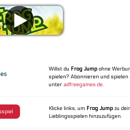
erbung entfernen
Willst du
Frog Jump
ohne Werbu
spielen? Abonnieren und spielen
unter
adfreegames.de
.
Klicke links, um
Frog Jump
zu dei
sspiel
Lieblingsspielen hinzuzufügen.