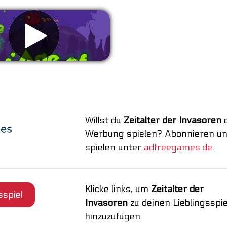
erbung entfernen
Willst du
Zeitalter der Invasoren
Werbung spielen? Abonnieren u
spielen unter
adfreegames.de
.
Klicke links, um
Zeitalter der
sspiel
Invasoren
zu deinen Lieblingsspi
hinzuzufügen.