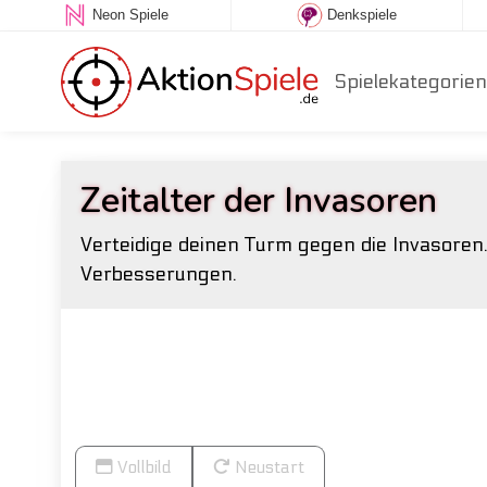
Neon Spiele
Denkspiele
Spielekategorien
Zeitalter der Invasoren
Verteidige deinen Turm gegen die Invasoren.
Verbesserungen.
Vollbild
Neustart