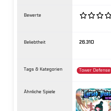
Bewerte
Beliebtheit
26.310
Tags & Kategorien
Tower Defense
Ähnliche Spiele