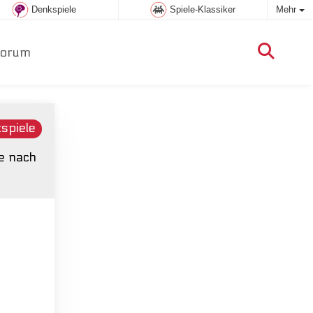
Denkspiele
Spiele-Klassiker
Mehr
orum
tspiele
be nach