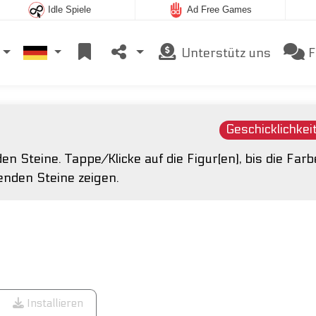
Idle Spiele
Ad Free Games
Unterstütz uns
F
Geschicklichkei
en Steine. Tappe/Klicke auf die Figur(en), bis die Far
llenden Steine zeigen.
Installieren