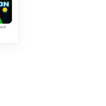
Weihnachten
seck
Weihnachts Flapcat
Color Circle
 das
Ein Flappy Bird
Klicke bei der richtig
en?
Remake zu
Farbe - so oft wie
Weihnachten mit der
möglich
Steampunk Cat.
hintereinander.