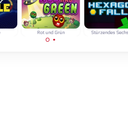
e
Rot und Grün
Stürzendes Sech
Wie tief kannst du
htigen
Ziele sehr genau,
Sechseck absenk
wie
wenn du in diesem
Geschicklichkeitsspiel
r.
feuerst.