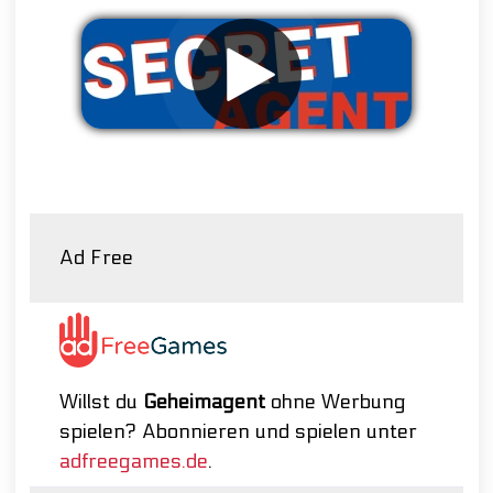
Werbung entfernen
Ad Free
Willst du
Geheimagent
ohne Werbung
spielen? Abonnieren und spielen unter
adfreegames.de
.