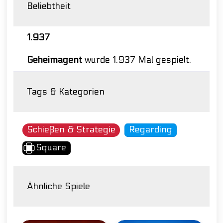
Beliebtheit
1.937
Geheimagent
wurde 1.937 Mal gespielt.
Tags & Kategorien
Schießen & Strategie
Regarding
Square
Ähnliche Spiele