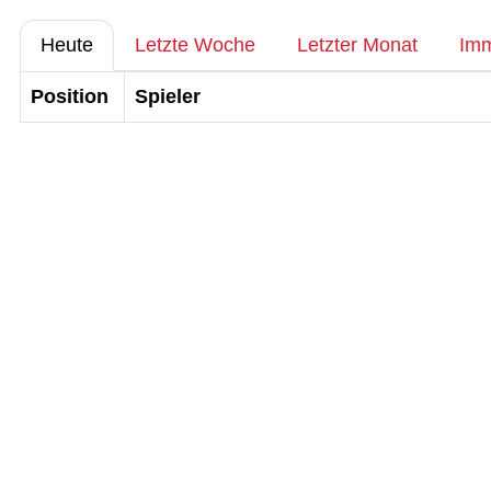
Heute
Letzte Woche
Letzter Monat
Im
Position
Spieler